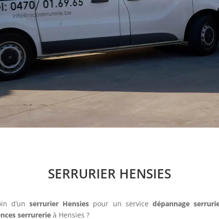
SERRURIER HENSIES
oin d’un
serrurier Hensies
pour un service
dépannage serrurie
nces serrurerie
à Hensies ?