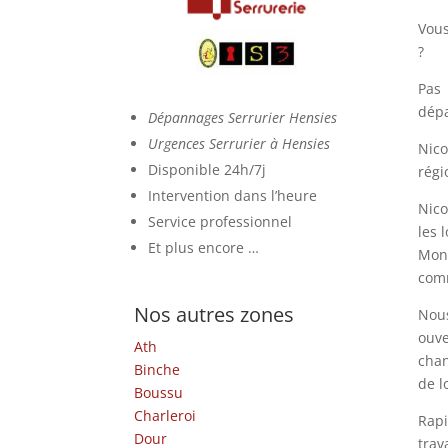
Vous
?
Pas
dép
Dépannages Serrurier Hensies
Urgences Serrurier à Hensies
Nico
Disponible 24h/7j
régi
Intervention dans l’heure
Nico
Service professionnel
les 
Et plus encore …
Mont
comm
Nos autres zones
Nous
ouve
Ath
chan
Binche
de l
Boussu
Charleroi
Rapi
Dour
trav