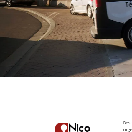
Bes
urge