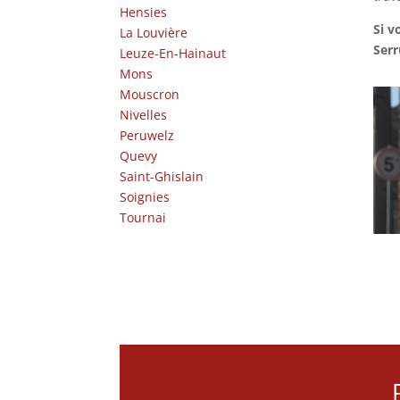
Hensies
Si v
La Louvière
Serr
Leuze-En-Hainaut
Mons
Mouscron
Nivelles
Peruwelz
Quevy
Saint-Ghislain
Soignies
Tournai