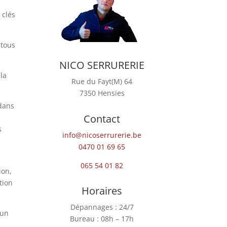
 clés
tous
NICO SERRURERIE
la
Rue du Fayt(M) 64
7350 Hensies
 dans
Contact
s
info@nicoserrurerie.be
0470 01 69 65
065 54 01 82
ion,
tion
Horaires
Dépannages : 24/7
 un
Bureau : 08h – 17h