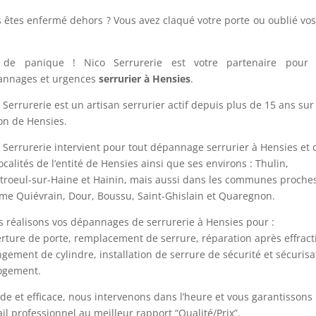
 êtes enfermé dehors ? Vous avez claqué votre porte ou oublié vos
 de panique ! Nico Serrurerie est votre partenaire pour 
annages et urgences
serrurier à Hensies
.
 Serrurerie est un artisan serrurier actif depuis plus de 15 ans sur 
on de Hensies.
 Serrurerie intervient pour tout dépannage serrurier à Hensies et
localités de l’entité de Hensies ainsi que ses environs : Thulin,
roeul-sur-Haine et Hainin, mais aussi dans les communes proche
e Quiévrain, Dour, Boussu, Saint-Ghislain et Quaregnon.
 réalisons vos dépannages de serrurerie à Hensies pour :
rture de porte, remplacement de serrure, réparation après effract
gement de cylindre, installation de serrure de sécurité et sécurisa
ogement.
de et efficace, nous intervenons dans l’heure et vous garantissons
ail professionnel au meilleur rapport “Qualité/Prix”.